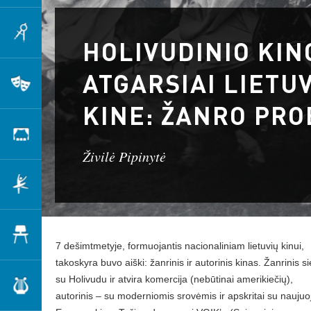
Architektūra
HOLIVUDINIO KIN
ATGARSIAI LIETU
Teatras
KINE: ŽANRO PR
Scenografija
Živilė Pipinytė
Šokis
Dizainas
7 dešimtmetyje, formuojantis nacionaliniam lietuvių kinui,
takoskyra buvo aiški: žanrinis ir autorinis kinas. Žanrinis si
su Holivudu ir atvira komercija (nebūtinai amerikiečių),
Muzika
autorinis – su moderniomis srovėmis ir apskritai su naujuo