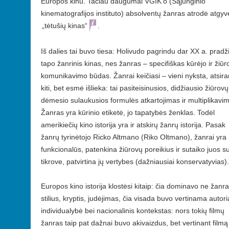
Europos kinu. Tačiau daugumai VGIK’o (Sąjunginio
kinematografijos instituto) absolventų žanras atrodė atgyv
„tėtušių kinas“
.
Iš dalies tai buvo tiesa: Holivudo pagrindu dar XX a. pradž
tapo žanrinis kinas, nes žanras – specifiškas kūrėjo ir žiūr
komunikavimo būdas. Žanrai keičiasi – vieni nyksta, atsir
kiti, bet esmė išlieka: tai pasiteisinusios, didžiausio žiūrovų
dėmesio sulaukusios formulės atkartojimas ir multiplikavi
Žanras yra kūrinio etiketė, jo tapatybės ženklas. Todėl
amerikiečių kino istorija yra ir atskirų žanrų istorija. Pasak
žanrų tyrinėtojo Ricko Altmano (Riko Oltmano), žanrai yra
funkcionalūs, patenkina žiūrovų poreikius ir sutaiko juos s
tikrove, patvirtina jų vertybes (dažniausiai konservatyvias).
Europos kino istorija klostėsi kitaip: čia dominavo ne žanra
stilius, kryptis, judėjimas, čia visada buvo vertinama autor
individualybė bei nacionalinis kontekstas: nors tokių filmų
žanras taip pat dažnai buvo akivaizdus, bet vertinant filmą 