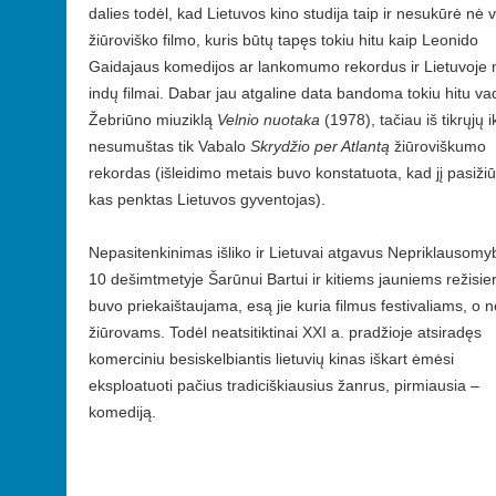
dalies todėl, kad Lietuvos kino studija taip ir nesukūrė nė 
žiūroviško filmo, kuris būtų tapęs tokiu hitu kaip Leonido
Gaidajaus komedijos ar lankomumo rekordus ir Lietuvoje
indų filmai. Dabar jau atgaline data bandoma tokiu hitu vad
Žebriūno miuziklą
Velnio nuotaka
(1978), tačiau iš tikrųjų ik
nesumuštas tik Vabalo
Skrydžio per Atlantą
žiūroviškumo
rekordas (išleidimo metais buvo konstatuota, kad jį pasižiū
kas penktas Lietuvos gyventojas)​.
Nepasitenkinimas išliko ir Lietuvai atgavus Nepriklausomy
10 dešimtmetyje Šarūnui Bartui ir kitiems jauniems režisie
buvo priekaištaujama, esą jie kuria filmus festivaliams, o n
žiūrovams. Todėl neatsitiktinai XXI a. pradžioje atsiradęs
komerciniu besiskelbiantis lietuvių kinas iškart ėmėsi
eksploatuoti pačius tradiciškiausius žanrus, pirmiausia –
komediją.