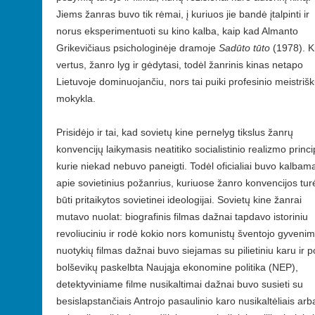
Jiems žanras buvo tik rėmai, į kuriuos jie bandė įtalpinti ir
norus eksperimentuoti su kino kalba, kaip kad Almanto
Grikevičiaus psichologinėje dramoje
Sadūto tūto
(1978). K
vertus, žanro lyg ir gėdytasi, todėl žanrinis kinas netapo
Lietuvoje dominuojančiu, nors tai puiki profesinio meistri
mokykla.
Prisidėjo ir tai, kad sovietų kine pernelyg tikslus žanrų
konvencijų laikymasis neatitiko socialistinio realizmo princi
kurie niekad nebuvo paneigti. Todėl oficialiai buvo kalbam
apie sovietinius požanrius, kuriuose žanro konvencijos tur
būti pritaikytos sovietinei ideologijai. Sovietų kine žanrai
mutavo nuolat: biografinis filmas dažnai tapdavo istoriniu
revoliuciniu ir rodė kokio nors komunistų šventojo gyvenim
nuotykių filmas dažnai buvo siejamas su pilietiniu karu ir p
bolševikų paskelbta Naująja ekonomine politika (NEP),
detektyviniame filme nusikaltimai dažnai buvo susieti su
besislapstančiais Antrojo pasaulinio karo nusikaltėliais arb