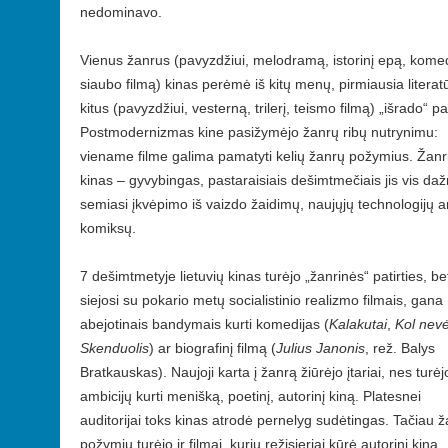
nedominavo.
Vienus žanrus (pavyzdžiui, melodramą, istorinį epą, komed
siaubo filmą) kinas perėmė iš kitų menų, pirmiausia literat
kitus (pavyzdžiui, vesterną, trilerį, teismo filmą) „išrado“ pa
Postmodernizmas kine pasižymėjo žanrų ribų nutrynimu:
viename filme galima pamatyti kelių žanrų požymius. Žanr
kinas – gyvybingas, pastaraisiais dešimtmečiais jis vis da
semiasi įkvėpimo iš vaizdo žaidimų, naujųjų technologijų a
komiksų.
7 dešimtmetyje lietuvių kinas turėjo „žanrinės“ patirties, bet
siejosi su pokario metų socialistinio realizmo filmais, gana
abejotinais bandymais kurti komedijas (
Kalakutai
,
Kol nevė
Skenduolis
) ar biografinį filmą (
Julius Janonis
, rež. Balys
Bratkauskas). Naujoji karta į žanrą žiūrėjo įtariai, nes turėj
ambicijų kurti menišką, poetinį, autorinį kiną. Platesnei
auditorijai toks kinas atrodė pernelyg sudėtingas. Tačiau 
požymių turėjo ir filmai, kurių režisieriai kūrė autorinį kiną.