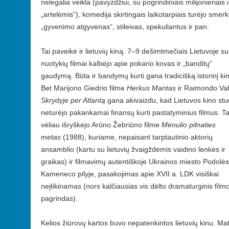
nelegalia veikla (pavyzdžiui, su pogrindiniais milijonieriais i
„artelėmis“), komedija skirtingais laikotarpiais turėjo smerk
„gyvenimo atgyvenas“, stileivas, spekuliantus ir pan.
Tai paveikė ir lietuvių kiną. 7–9 dešimtmečiais Lietuvoje su
nuotykių filmai kalbėjo apie pokario kovas ir „banditų“
gaudymą. Būta ir bandymų kurti gana tradicišką istorinį ki
Bet Marijono Giedrio filme
Herkus Mantas
ir Raimondo Va
Skrydyje per Atlantą
gana akivaizdu, kad Lietuvos kino stu
neturėjo pakankamai finansų kurti pastatyminius filmus. Ta
vėliau išryškėjo Arūno Žebriūno filme
Mėnulio pilnaties
metas
(1988), kuriame, nepaisant tarptautinio aktorių
ansamblio (kartu su lietuvių žvaigždėmis vaidino lenkės ir
graikas) ir filmavimų autentiškoje Ukrainos miesto Podolės
Kameneco pilyje, pasakojimas apie XVII a. LDK visiškai
neįtikinamas (nors kalčiausias vis dėlto dramaturginis film
pagrindas).
Kelios žiūrovų kartos buvo nepatenkintos lietuvių kinu. Maty