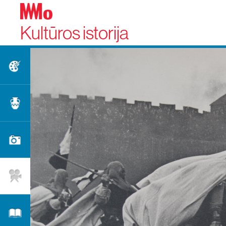
Kultūros istorija
Dailė
Taikomoji dailė
Fotografija
Kinas
Literatūra