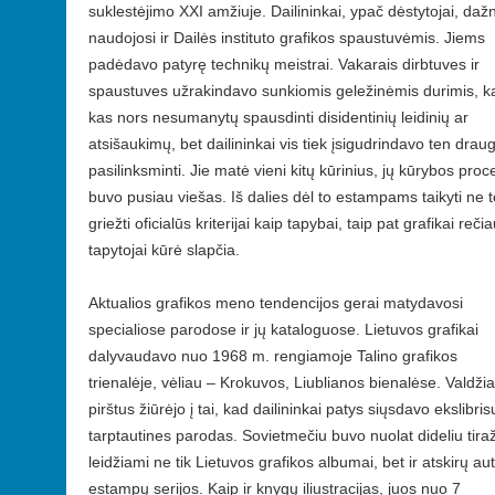
suklestėjimo XXI amžiuje. Dailininkai, ypač dėstytojai, daž
naudojosi ir Dailės instituto grafikos spaustuvėmis. Jiems
padėdavo patyrę technikų meistrai. Vakarais dirbtuves ir
spaustuves užrakindavo sunkiomis geležinėmis durimis, k
kas nors nesumanytų spausdinti disidentinių leidinių ar
atsišaukimų, bet dailininkai vis tiek įsigudrindavo ten draug
pasilinksminti. Jie matė vieni kitų kūrinius, jų kūrybos pro
buvo pusiau viešas. Iš dalies dėl to estampams taikyti ne t
griežti oficialūs kriterijai kaip tapybai, taip pat grafikai reči
tapytojai kūrė slapčia.
Aktualios grafikos meno tendencijos gerai matydavosi
specialiose parodose ir jų kataloguose. Lietuvos grafikai
dalyvaudavo nuo 1968 m. rengiamoje Talino grafikos
trienalėje, vėliau – Krokuvos, Liublianos bienalėse. Valdži
pirštus žiūrėjo į tai, kad dailininkai patys siųsdavo ekslibris
tarptautines parodas. Sovietmečiu buvo nuolat dideliu tira
leidžiami ne tik Lietuvos grafikos albumai, bet ir atskirų au
estampų serijos. Kaip ir knygų iliustracijas, juos nuo 7