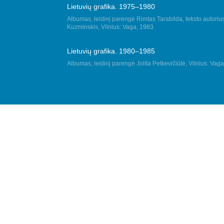
Lietuvių grafika. 1975–1980
Albumas, leidinį parengė Rimtas Tarabilda, teksto autoriu
Kuzminskis, Vilnius: Vaga, 1983
Lietuvių grafika. 1980–1985
Albumas, leidinį parengė Jolita Petkevičiūtė, Vilnius: Vag