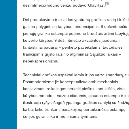
dešimtmečio vidurio cenzūruodavo
Glavlitas.
Dėl produkavimo ir sklaidos ypatumų grafikos raidą tik iš d
galima palyginti su tapybos tendencijomis. 8 dešimtmečio
jaunųjų grafikų estampai popmeno bruožais artimi tapytoj
ketverto kūrybai, 9 dešimtmečio akvatintos juoduma ir
fantastiniai padarai – penketo paveikslams, tautodailės
tradicijomis grįsto raižinio atgimimas Sąjūdžio laikais –
neoekspresionizmui.
Techniniai grafikos aspektai lemia ir jos vaizdų sandarą, tur
Postmodernizme jie konceptualizuojami: mechaninis
kopijavimas, reikalingas perkelti piešiniui ant klišės, virto
kūrybos metodu – vaizdo citatomis, glaudus estampų ir k
iliustracijų ryšys išugdė ypatingą grafikos santykį su žodži
kalba, laike trunkantį pasakojimą perteikiančios estampų
serijos gerai tinka ir meniniams tyrimams.