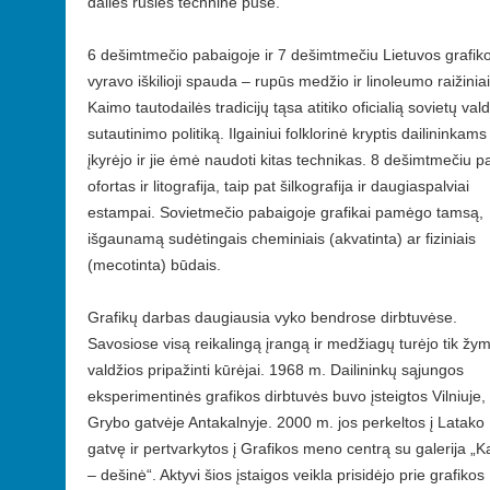
dailės rūšies techninė pusė.
6 dešimtmečio pabaigoje ir 7 dešimtmečiu Lietuvos grafik
vyravo iškilioji spauda – rupūs medžio ir linoleumo raižiniai
Kaimo tautodailės tradicijų tąsa atitiko oficialią sovietų val
sutautinimo politiką. Ilgainiui folklorinė kryptis dailininkams
įkyrėjo ir jie ėmė naudoti kitas technikas. 8 dešimtmečiu pa
ofortas ir litografija, taip pat šilkografija ir daugiaspalviai
estampai. Sovietmečio pabaigoje grafikai pamėgo tamsą,
išgaunamą sudėtingais cheminiais (akvatinta) ar fiziniais
(mecotinta) būdais.
Grafikų darbas daugiausia vyko bendrose dirbtuvėse.
Savosiose visą reikalingą įrangą ir medžiagų turėjo tik žy
valdžios pripažinti kūrėjai. 1968 m. Dailininkų sąjungos
eksperimentinės grafikos dirbtuvės buvo įsteigtos Vilniuje,
Grybo gatvėje Antakalnyje. 2000 m. jos perkeltos į Latako
gatvę ir pertvarkytos į Grafikos meno centrą su galerija „K
– dešinė“. Aktyvi šios įstaigos veikla prisidėjo prie grafikos