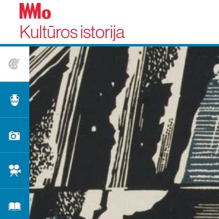
Kultūros istorija
Dailė
Taikomoji dailė
Fotografija
Kinas
Literatūra