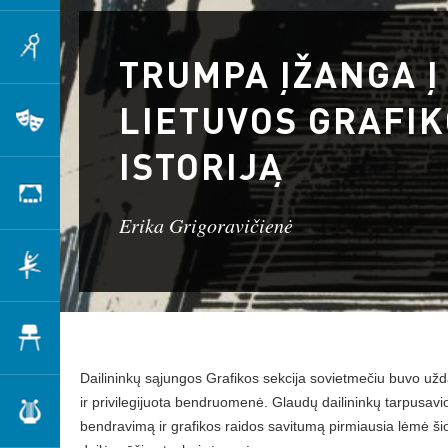
Architektūra
TRUMPA ĮŽANGA Į
LIETUVOS GRAFI
Teatras
ISTORIJĄ
Scenografija
Erika Grigoravičienė
Šokis
Dizainas
Dailininkų sąjungos Grafikos sekcija sovietmečiu buvo už
ir privilegijuota bendruomenė. Glaudų dailininkų tarpusavi
Muzika
bendravimą ir grafikos raidos savitumą pirmiausia lėmė ši