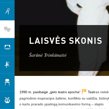
Architektūra
Teatras
LAISVĖS SKONIS
Scenografija
Šarūnė Trinkūnaitė
Šokis
Dizainas
1
1990 m. pasibaigė „geto teatro epocha“
.
Teat
ras nete
pagrindinio inspiracijos šaltinio, konflikto su valdžia, būtin
Muzika
o kartu prarado ypatingą komunikavimo formą
– slapto