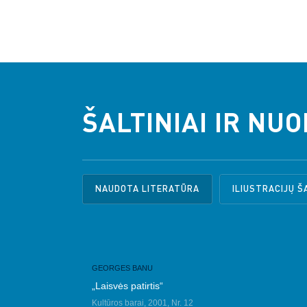
ŠALTINIAI IR NU
NAUDOTA LITERATŪRA
ILIUSTRACIJŲ Š
GEORGES BANU
„Laisvės patirtis“
Kultūros barai, 2001, Nr. 12