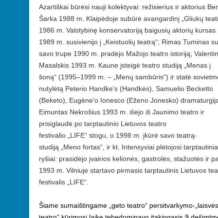
Azartiškai būrėsi nauji kolektyvai: režisierius ir aktorius B
Šarka 1988 m. Klaipėdoje subūrė avangardinį
„
Gliukų teat
1986 m. Valstybinę konservatoriją baigusių aktorių kursas
1989 m. susivienijo į
„
Keistuolių teatrą
“
; Rimas Tuminas s
savo trupe 1990 m. pradėjo Mažojo teatro istoriją; Valenti
Masalskis 1993 m. Kaune įsteigė teatro studiją
„
Menas į
šoną
“
(1995–1999 m. –
„Menų sambūris
“
) ir statė soviet
nutylėtą Peterio Handke's (Handkės), Samuelio Becketto
(Beketo), Eugène'o Ionesco (Eženo Jonesko) dramaturgij
Eimuntas Nekrošius 1993 m. išėjo iš Jaunimo teatro ir
prisiglaudė po tarptautinio Lietuvos teatro
festivalio
„
LIFE
“
stogu, o 1998 m. įkūrė savo teatrą-
studiją
„
Meno fortas
“
, ir kt. Intensyviai plėtojosi tarptautinia
ryšiai: prasidėjo įvairios kelionės, gastrolės, stažuotės ir p
1993 m. Vilniuje startavo pirmasis tarptautinis Lietuvos tea
festivalis
„
LIFE
“
.
Šiame sumaištingame „geto teatro“ persitvarkymo-„laisvė
teatro“ kūrimosi laike tebedominavo įtakingasis 9 dešimtm