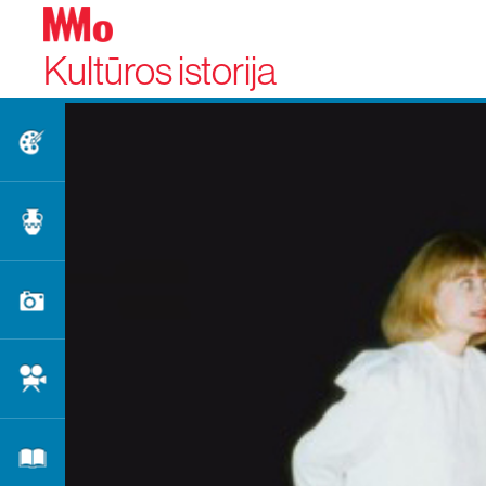
Kultūros istorija
Dailė
Taikomoji dailė
Fotografija
Kinas
Literatūra