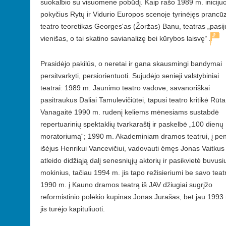
suokalbio su visuomene pobūdį. Kaip rašo 1989
m.
iniciju
pokyčius Rytų ir Vidurio Europos scenoje tyrinėjęs prancū
teatro teoretikas Georges'as (Žoržas) Banu, teatras „pasij
2
vienišas, o tai skatino savianalizę bei kūrybos lais
vę“
.
Prasidėjo pakilūs, o neretai ir gana skausmingi bandymai
persitvarkyti, persiorientuoti. Sujudėjo senieji valstybiniai
teatrai: 1989 m. Jaunimo teatro vadove, savanoriškai
pasitraukus Daliai Tamulevičiūtei, tapusi teatro kritikė Rūta
Vanagaitė 1990 m. rudenį keliems mėnesiams sustabdė
repertuarinių spektaklių tvarkaraštį ir paskelbė „100 dienų
moratoriumą“; 1990 m. Akademiniam dramos teatrui, į pen
išėjus Henrikui Vancevičiui, vadovauti ėmęs Jonas Vaitkus
atleido didžiąją dalį senesniųjų aktorių ir pasikvietė buvusi
mokinius, tačiau 1994 m. jis tapo režisieriumi be savo teat
1990 m. į Kauno dramos teatrą iš JAV džiugiai sugrįžo
reformistinio polėkio kupinas Jonas Jurašas, bet jau 1993
jis turėjo kapituliuoti.