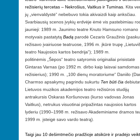
režisierių tercetas – Nekrošius, Vaitkus ir Tuminas.
Kita ve
jų „vienvaldystė“ nebebuvo tokia akivaizdi kaip anksčiau.
Svarbiausių scenos įvykių erdvėje ėmė vis pastebimiau rod
jaunieji: 1989
m. Jaunimo teatre Knuto Hamsuno romano
motyvais pastatytą
Badą
parodė Cezaris Graužinis (pasku
režisavo įvairiuose teatruose, 1996
m. įkūrė trupę
„
Lietuvi
teatro Naujosios kartos bendrija
“
); 1989
m.
politinėmis
„
Šėpos
“
teatro satyromis originaliai prisistatė
Gintaras Varnas (po 1992
m. dirbo kaip laisvai samdomas
režisierius); 1990
m.
„
100 dienų moratoriume
“
Daniilo (Dan
Charmso apsakymų pagrindu sukurtu
Ten būti čia
debiuta
Lietuvos muzikos akademijos teatro režisūros studijų
antrakursis Oskaras Koršunovas (kurso vadovas Jonas
Vaitkus), netrukus visuotinai pripažintas naujosios kartos
lyderiu (1990–1998
m. režisavo Akademiniame dramos tea
1999
m. įsteigė savo vardo teatrą).
Taigi jau 10 dešimtmečio pradžioje atsikūrė ir pradėjo veikt