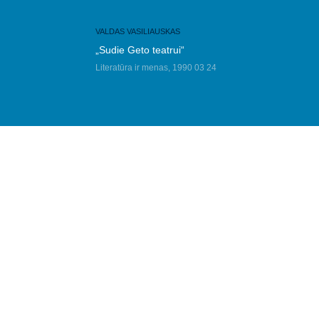
VALDAS VASILIAUSKAS
„Sudie Geto teatrui“
Literatūra ir menas, 1990 03 24