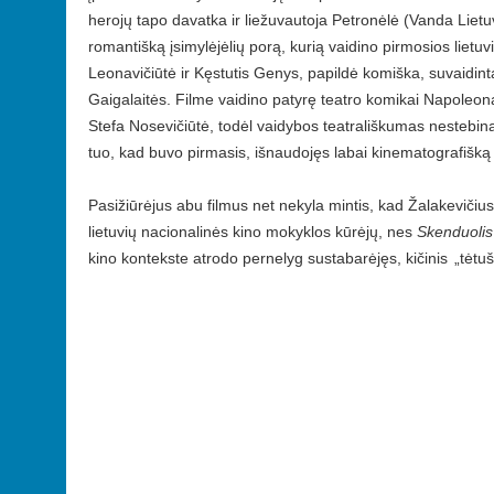
herojų tapo davatka ir liežuvautoja Petronėlė (Vanda Lietuv
romantišką įsimylėjėlių porą, kurią vaidino pirmosios lietu
Leonavičiūtė ir Kęstutis Genys, papildė komiška, suvaidint
Gaigalaitės. Filme vaidino patyrę teatro komikai Napoleon
Stefa Nosevičiūtė, todėl vaidybos teatrališkumas nestebin
tuo, kad buvo pirmasis, išnaudojęs labai kinematografišką
Pasižiūrėjus abu filmus net nekyla mintis, kad Žalakevičiu
lietuvių nacionalinės kino mokyklos kūrėjų, nes
Skenduolis
kino kontekste atrodo pernelyg sustabarėjęs, kičinis
„tėtuš