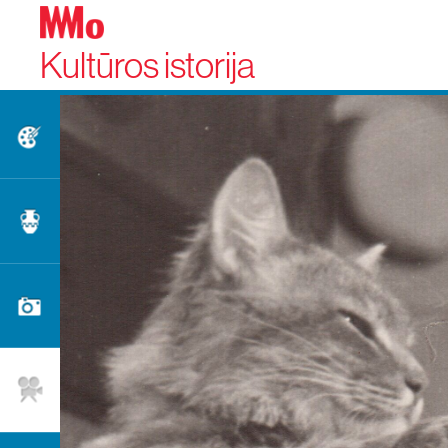
Kultūros istorija
Dailė
Taikomoji dailė
Fotografija
Kinas