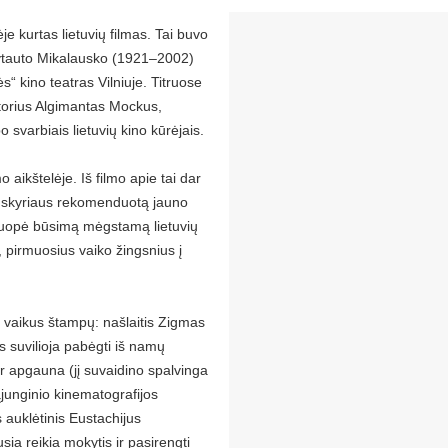
e kurtas lietuvių filmas. Tai buvo
 Vytauto Mikalausko (1921–2002)
s“ kino teatras Vilniuje. Titruose
atorius Algimantas Mockus,
 svarbiais lietuvių kino kūrėjais.
aikštelėje. Iš filmo apie tai dar
io skyriaus rekomenduotą jauno
uopė būsimą mėgstamą lietuvių
 pirmuosius vaiko žingsnius į
e vaikus štampų: našlaitis Zigmas
lis suvilioja pabėgti iš namų
ir apgauna (jį suvaidino spalvinga
junginio kinematografijos
 auklėtinis Eustachijus
sia reikia mokytis ir pasirengti