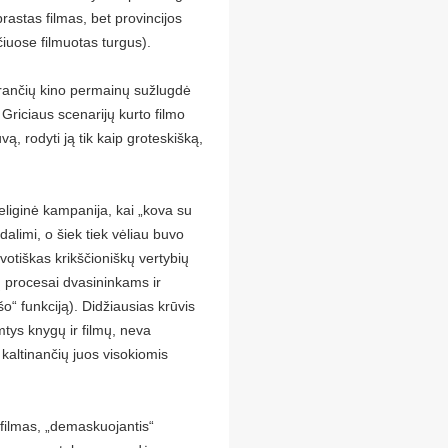
rastas filmas, bet provincijos
čiuose filmuotas turgus).
yrančių kino permainų sužlugdė
Griciaus scenarijų kurto filmo
vą, rodyti ją tik kaip groteskišką,
religinė kampanija, kai „kova su
dalimi, o šiek tiek vėliau buvo
otiškas krikščioniškų vertybių
 procesai dvasininkams ir
šo“ funkciją). Didžiausias krūvis
imtys knygų ir filmų, neva
 kaltinančių juos visokiomis
filmas, „demaskuojantis“