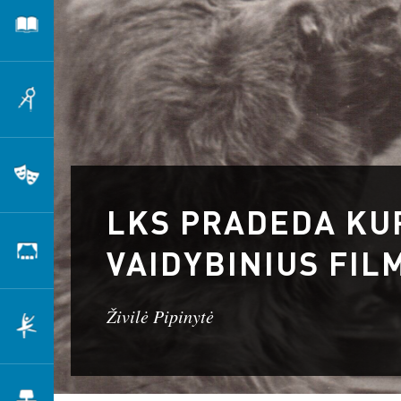
Literatūra
Architektūra
Teatras
LKS PRADEDA KU
VAIDYBINIUS FIL
Scenografija
Živilė Pipinytė
Šokis