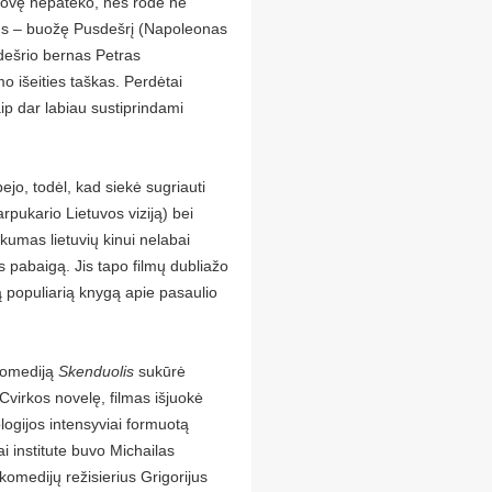
 srovę nepateko, nes rodė ne
ažus – buožę Pusdešrį (Napoleonas
sdešrio bernas Petras
o išeities taškas. Perdėtai
taip dar labiau sustiprindami
ejo, todėl, kad siekė sugriauti
rpukario Lietuvos viziją) bei
škumas lietuvių kinui nelabai
s pabaigą. Jis tapo filmų dubliažo
eną populiarią knygą apie pasaulio
 komediją
Skenduolis
sukūrė
virkos novelę, filmas išjuokė
ologijos intensyviai formuotą
i institute buvo Michailas
omedijų režisierius Grigorijus