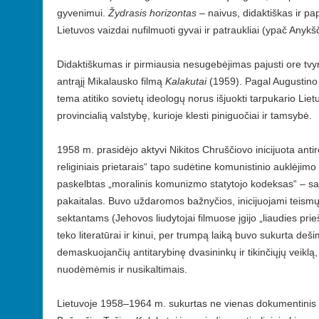
gyvenimui.
Žydrasis horizontas
– naivus, didaktiškas ir pap
Lietuvos vaizdai nufilmuoti gyvai ir patraukliai (ypač Anykš
Didaktiškumas ir pirmiausia nesugebėjimas pajusti ore tv
antrąjį Mikalausko filmą
Kalakutai
(1959). Pagal Augustino 
tema atitiko sovietų ideologų norus išjuokti tarpukario Lietu
provincialią valstybę, kurioje klesti piniguočiai ir tamsybė.
1958 m. prasidėjo aktyvi Nikitos Chruščiovo inicijuota anti
religiniais prietarais“ tapo sudėtine komunistinio auklėjimo 
paskelbtas „moralinis komunizmo statytojo kodeksas“ – sav
pakaitalas. Buvo uždaromos bažnyčios, inicijuojami teismų
sektantams (Jehovos liudytojai filmuose įgijo „liaudies prie
teko literatūrai ir kinui, per trumpą laiką buvo sukurta deš
demaskuojančių antitarybinę dvasininkų ir tikinčiųjų veiklą,
nuodėmėmis ir nusikaltimais.
Lietuvoje 1958–1964 m. sukurtas ne vienas dokumentinis 