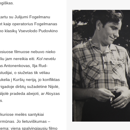
ogiškas.
kartu su Julijumi Fogelmanu
et kaip operatorius Fogelmanas
ino klasikų Vsevolodo Pudovkino
uosiuose filmuose nebuvo nieko
liu jam nereikia eiti.
Kol nevėlu
las Antonenkovas, Ilja Rud-
udijai, o siužetas tik vėliau
elia į Kuršių neriją, jo konfliktas
rigadoje dirbtų sužadėtinė Nijolė,
 Nijolė pradeda abejoti, ar Aloyzas
s.
 kuriose meilės santykiai
irmūnas. Jo lietuviškumas –
 tema: viena spalvingiausių filmo