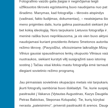
Fotografinio vaizdo galia įtaigiai ir neginčijamai teigti
užfiksuotos tikrovės egzistavimą buvo naudojama nuo pat 
išradimo. Manymas, kad fotografija – tikrovės atspindys
(vadinasi, fakto liudijimas, dokumentas), – neatsiejama šio
meno prigimties dalis, kuria galima pasinaudoti siekiant įtvir
bet kokią ideologiją. Nors tarpukario Lietuvos fotografija ir 
meninė raiška buvo nepriklausoma, ja vis vien buvo aktyvi
naudojamasi kuriant prezidento Antano Smetonos autoritar
režimo tikrovę. (Pavyzdžiui, oficioziniame laikraštyje
Mūsų
Vilnius
gausiai spausdinamos lenkų okupuoto Vilniaus vai
nuotraukos, siekiant kurstyti viltį susigrąžinti savo istorinę
sostinę.) Tačiau visai kitokiu mastu fotografija ėmė tarnaut
diegiant sovietinio režimo programą.
Jau pirmaisiais sovietinės okupacijos metais visi tarpukari
įkurti fotografų sambūriai buvo išsklaidyti. Tie, kurie suspėj
pasitraukė į Vakarus (Vytautas Augustinas, Kazys Daugėla
Petras Babickas, Steponas Kolupaila). Tie, kurių kūrybai
nerasta „pateisinimo“, priversti pasitraukti iš arenos. Dauge