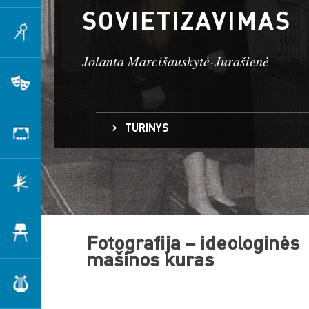
SOVIETIZAVIMAS
Architektūra
Jolanta Marcišauskytė-Jurašienė
Teatras
TURINYS
Scenografija
Fotografija – ideologinės mašinos kuras
Kaip konstruota stalininė altrealybė?
Šokis
Fotografija be pagražinimo
Kaip sovietai skleidė sumeluotą tikrovę?
Dizainas
Fotografija – ideologinės
mašinos kuras
Muzika