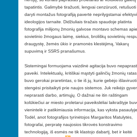
tapatintis. Galimybė tiražuoti, lengvai cenzūruoti, retušuoti 
daryti montažus fotografiją pavertė neprilygstamai efektyv
ideologijos tarnaite. Didžiuliais tiražais spaudoje platinta
fotografija milijonų žmonių galvose montavo schemas api
sovietinio žmogaus laimę, siekius, broliškų sovietinių resp
draugystę, žemės ūkio ir pramonės klestėjimą, Vakarų
supuvimą ir SSRS pranašumus.
Sistemingai formuojama vaizdinė agitacija buvo nepaprast
paveiki. Intelektualų, kritiškai mąstyti galinčių žmonių ratas
buvo gerokai praretintas, o tie iš jų, kurie gebėjo išlaviruoti
stengėsi prisitaikyti prie naujos sistemos. Juk reikėjo gyven
neprarasti darbo, artimųjų. O dažnai ne itin raštingam
kolūkiečiui ar miesto proletarui paveikslėliai laikraštyje bu
vienintelė ir patikimiausia informacija, kas vyksta pasaulyje
Todėl, anot fotografijos tyrinėtojos Margaritos Matulytės,
fotografai, perpratę naujosios tikrovės konstravimo
technologiją, iš esmės ne tik klastojo dabartį, bet ir keitė