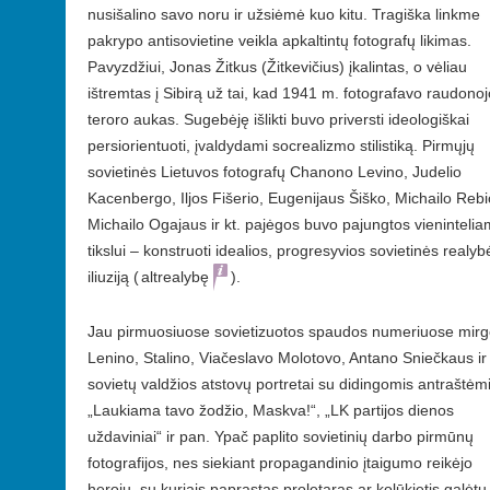
nusišalino savo noru ir užsiėmė kuo kitu. Tragiška linkme
pakrypo antisovietine veikla apkaltintų fotografų likimas.
Pavyzdžiui, Jonas Žitkus (Žitkevičius) įkalintas, o vėliau
ištremtas į Sibirą už tai, kad 1941 m. fotografavo raudonoj
teroro aukas. Sugebėję išlikti buvo priversti ideologiškai
persiorientuoti, įvaldydami socrealizmo stilistiką. Pirmųjų
sovietinės Lietuvos fotografų Chanono Levino, Judelio
Kacenbergo, Iljos Fišerio, Eugenijaus Šiško, Michailo Rebi
Michailo Ogajaus ir kt. pajėgos buvo pajungtos vienintelia
tikslui – konstruoti idealios, progresyvios sovietinės realyb
iliuziją (
altrealybę
).
Jau pirmuosiuose sovietizuotos spaudos numeriuose mirg
Lenino, Stalino, Viačeslavo Molotovo, Antano Sniečkaus ir 
sovietų valdžios atstovų portretai su didingomis antraštėmi
„Laukiama tavo žodžio, Maskva!“, „LK partijos dienos
uždaviniai“ ir pan. Ypač paplito sovietinių darbo pirmūnų
fotografijos, nes siekiant propagandinio įtaigumo reikėjo
herojų, su kuriais paprastas proletaras ar kolūkietis galėtų