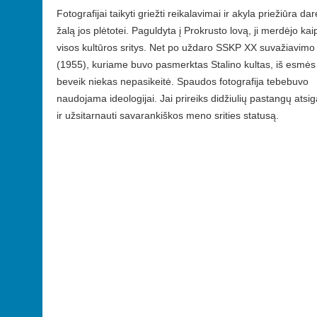
Fotografijai taikyti griežti reikalavimai ir akyla priežiūra dar
žalą jos plėtotei. Paguldyta į Prokrusto lovą, ji merdėjo kaip
visos kultūros sritys. Net po uždaro SSKP XX suvažiavimo
(1955), kuriame buvo pasmerktas Stalino kultas, iš esmės
beveik niekas nepasikeitė. Spaudos fotografija tebebuvo
naudojama ideologijai. Jai prireiks didžiulių pastangų atsig
ir užsitarnauti savarankiškos meno srities statusą.