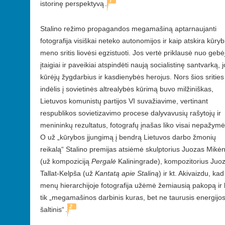
1
istorinę perspektyvą
.
Stalino režimo propagandos megamašiną aptarnaujanti
fotografija visiškai neteko autonomijos ir kaip atskira kūryb
meno sritis liovėsi egzistuoti. Jos vertė priklausė nuo geb
įtaigiai ir paveikiai atspindėti naują socialistinę santvarką, 
kūrėjų žygdarbius ir kasdienybės herojus. Nors šios srities
indėlis į sovietinės altrealybės kūrimą buvo milžiniškas,
Lietuvos komunistų partijos VI suvažiavime, vertinant
respublikos sovietizavimo procese dalyvavusių rašytojų ir
menininkų rezultatus, fotografų įnašas liko visai nepažymė
O už „kūrybos įjungimą į bendrą Lietuvos darbo žmonių
reikalą“ Stalino premijas atsiėmė skulptorius Juozas Mikė
(už kompoziciją
Pergalė
Kaliningrade), kompozitorius Juo
Tallat-Kelpša (už
Kantatą apie Staliną
) ir kt. Akivaizdu, kad
menų hierarchijoje fotografija užėmė žemiausią pakopą ir
tik „megamašinos darbinis kuras, bet ne taurusis energijo
2
šaltinis“
.