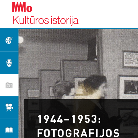
Kultūros istorija
Dailė
Taikomoji dailė
Fotografija
Kinas
1944–1953:
FOTOGRAFIJOS
Literatūra