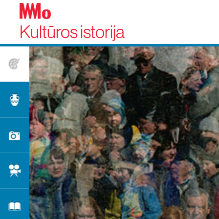
Kultūros istorija
Dailė
Taikomoji dailė
Fotografija
Kinas
Literatūra