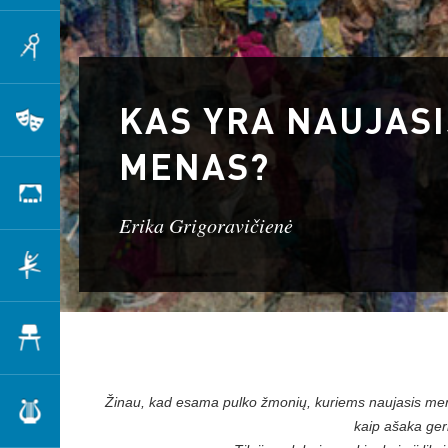
Architektūra
KAS YRA NAUJASI
Teatras
MENAS?
Scenografija
Erika Grigoravičienė
Šokis
Dizainas
Žinau, kad esama pulko žmonių, kuriems naujasis me
Muzika
kaip ašaka gerk