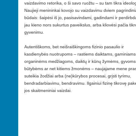
vaizdavimo retorika, o ši savo ruožtu – su tam tikra ideolog
Naujieji menininkai kovojo su vaizdavimu dviem pagrindini
būdais: šaipėsi iš jo, pasisavindami, gadindami ir perdirb
jau kieno nors sukurtus paveikslus, arba kliovėsi pačia tikr
gyvenimu.
Autentiškoms, bet neišraiškingoms fizinio pasaulio ir
kasdienybės nuotrupoms – rastiems daiktams, gaminiams
organinėms medžiagoms, daiktų ir kūnų žymėms, gyvoms
būtybėms ar net kitiems žmonėms – naujajame mene pr
suteikia žodžiai arba (ne)kūrybos procesai, grįsti tyrimu,
bendradarbiavimu, bendravimu. Ilgainiui fizinę tikrovę pak
jos skaitmeniniai vaizdai.