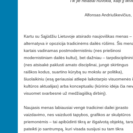
Tik jie nelabai nuvokia, kaip jį likvi
Alfonsas Andriuškevičius,
Kartu su Sąjūdžiu Lietuvoje atsirado naujoviškas menas –
alternatyva ir opozicija tradicinėms dailės rūšims. Šis men
kartais vadinamas postmodernistiniu (nes priešinosi
modernistiniam dailės kultui), bet dažniau – tarpdisciplinin
(nes atsisakė paklusti amato disciplinai, jungė skirtingus
raiškos kodus, suartino kūrybą su mokslu ar politika),
šiuolaikiniu (esą geriausiai atliepė laikotarpio visuomenės i
kultūros aktualijas) arba konceptualiu (kūrinio idėja čia ne
visuomet svarbesnė už medžiagišką dirbinį).
Naujasis menas labiausiai vengė tradicinei dailei įprasto
vaizdavimo, nes vaizduoti tapybos, grafikos ar skulptūros
priemonėmis – tai apibūdinti tikrą ar išgalvotą objektą, tars
pateikti jo santrumpą, kuri visada susijusi su tam tikra