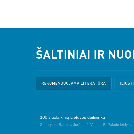
ŠALTINIAI IR NU
REKOMENDUOJAMA LITERATŪRA
ILIUST
100 šiuolaikinių Lietuvos dailininkų
Sudarytoja Raminta Jurėnaitė, Vilnius: R. Paknio leidykla