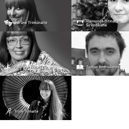
Raimonda Bitinaitė-
Šarūnė Trinkūnaitė
Širvinskienė
Audronė Žiūraitytė
Tomas Andriukonis
Irutė Tumaitė