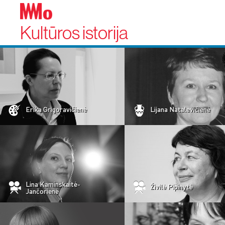
Kultūros istorija
Erika Grigoravičienė
Lijana Natalevičienė
Lina Kaminskaitė-
Živilė Pipinytė
Jančorienė