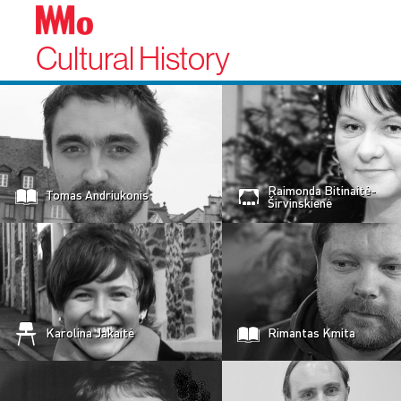
Cultural History
Raimonda Bitinaitė-
Tomas Andriukonis
Širvinskienė
Karolina Jakaitė
Rimantas Kmita