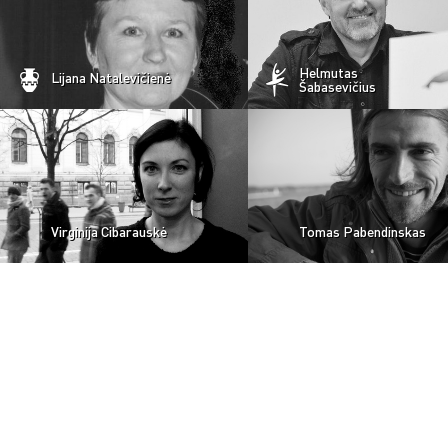
Helmutas
Lijana Natalevičienė
Šabasevičius
Virginija Cibarauskė
Tomas Pabendinskas